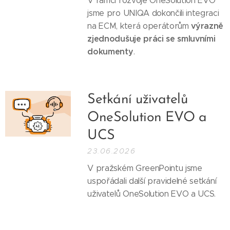
V rámci rozvoje OneSolution EVO
jsme pro UNIQA dokončili integraci
výrazně
na ECM, která operátorům
zjednodušuje práci se smluvními
dokumenty
.
Setkání uživatelů
OneSolution EVO a
UCS
23.06.2026
V pražském GreenPointu jsme
uspořádali další pravidelné setkání
uživatelů OneSolution EVO a UCS.