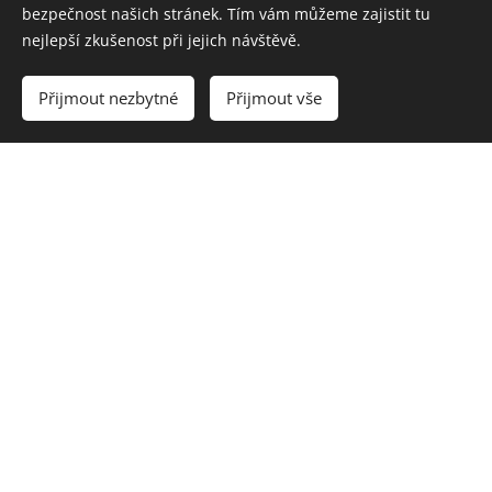
bezpečnost našich stránek. Tím vám můžeme zajistit tu
NN Pojišťovna –
nejlepší zkušenost při jejich návštěvě.
Přesnější pravidla pro
Přijmout nezbytné
Přijmout vše
odchozí hovory
19.04.2026
Pro NN Pojišťovnu jsme připravili
úpravu v oblasti odchozích hovorů,
zpřesňuje práci s
která
maximálním počtem pokusů o
kontaktování klienta
.
Pražská plynárenská –
OneAI ověřujeme
přínosy AI v praxi