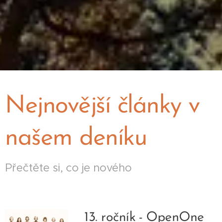
Nejnovější články v
našem deníku
Přečtěte si, co je nového
13. ročník - OpenOne