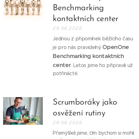
Benchmarking
kontaktních center
29.06.2026
Jednou z připomínek běžícího času
OpenOne
je pro nás pravidelný
Benchmarking kontaktních
center
. Letos jsme ho připravili už
potřinácté.
Scrumboráky jako
osvěžení rutiny
24.06.2026
Přemýšleli jsme, čím bychom si mohli