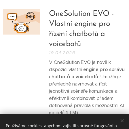
OneSolution EVO -
Vlastní engine pro
řízení chatbotů a
voicebotů
19.04.2026
V OneSolution EVO je nově k
engine pro správu
dispozici vlastní
chatbotů a voicebotů
. Umožňuje
přehledně navrhovat a řídit
jednotlivé scénáře komunikace a
efektivně kombinovat předem
definovaná pravidla s možnostmi AI
modelů (LLM).
Používáme cookies, abychom zajistili správné fungování a