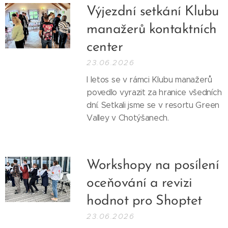
Výjezdní setkání Klubu
manažerů kontaktních
center
23.06.2026
I letos se v rámci Klubu manažerů
povedlo vyrazit za hranice všedních
dní. Setkali jsme se v resortu Green
Valley v Chotýšanech.
Workshopy na posílení
oceňování a revizi
hodnot pro Shoptet
23.06.2026