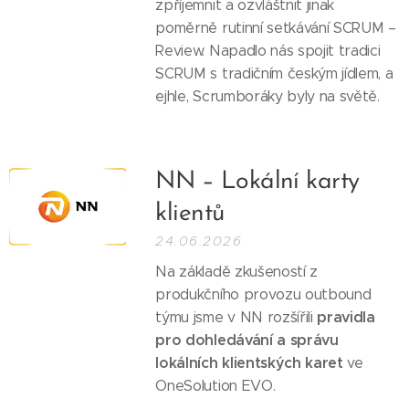
zpříjemnit a ozvláštnit jinak
poměrně rutinní setkávání SCRUM –
Review. Napadlo nás spojit tradici
SCRUM s tradičním českým jídlem, a
ejhle, Scrumboráky byly na světě.
NN – Lokální karty
klientů
24.06.2026
Na základě zkušeností z
produkčního provozu outbound
pravidla
týmu jsme v NN rozšířili
pro dohledávání a správu
lokálních klientských karet
ve
OneSolution EVO.