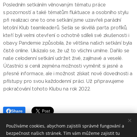
Posledním setkáním věnovaným tématu práce
s pozorností a také tématům fluktuace a osobního stylu
při realizaci one to one setkání jsme uzavřeli parádní
letošní Klub teamleaderů. Sešla se skvělá parta profíků,
kteří byli velmi otevření o ochotně sdíleli své zkušenosti i
obavy. Pandemie způsobila, že většina našich setkání byla
čistě online. Ukázalo se, že už to všichni umíme. Dařilo se
naše celodenní setkání udržet živé, zajímavé a veselé.
Účastníci si cenili zejména možnosti vyměnit si jasné a
přesné informace, ale i možnost získat nové dovednosti a
přístupy pro svou každodenní práci. Už připravujeme
pokračování tohoto Klubu na rok 2022.
Share
Používáme cookies, abychom zajistili správné fungování a
Share
Facebook
LinkedIn
Email
Twitter
bezpečnost našich stránek. Tím vám můžeme zajistit tu