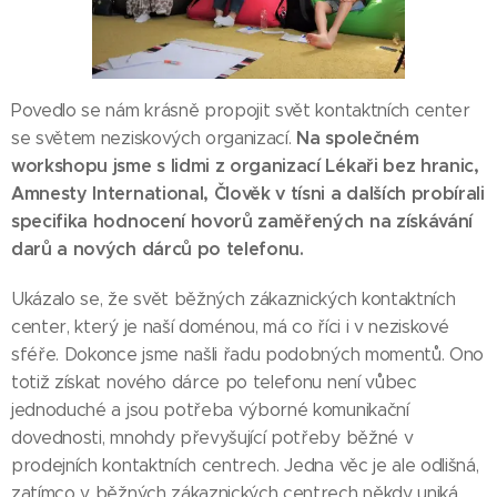
Povedlo se nám krásně propojit svět kontaktních center
Na společném
se světem neziskových organizací.
workshopu jsme s lidmi z organizací Lékaři bez hranic,
Amnesty International, Člověk v tísni a dalších probírali
specifika hodnocení hovorů zaměřených na získávání
darů a nových dárců po telefonu.
Ukázalo se, že svět běžných zákaznických kontaktních
center, který je naší doménou, má co říci i v neziskové
sféře. Dokonce jsme našli řadu podobných momentů. Ono
totiž získat nového dárce po telefonu není vůbec
jednoduché a jsou potřeba výborné komunikační
dovednosti, mnohdy převyšující potřeby běžné v
prodejních kontaktních centrech. Jedna věc je ale odlišná,
zatímco v běžných zákaznických centrech někdy uniká