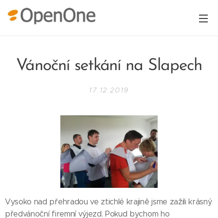
Vánoční setkání na Slapech
17.12.2019
Vysoko nad přehradou ve ztichlé krajině jsme zažili krásný
předvánoční firemní výjezd. Pokud bychom ho