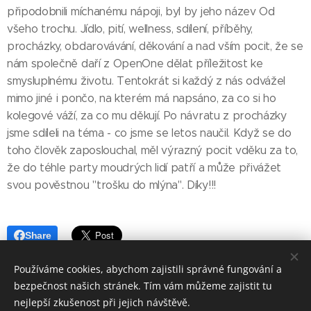
připodobnili míchanému nápoji, byl by jeho název Od
všeho trochu. Jídlo, pití, wellness, sdílení, příběhy,
procházky, obdarovávání, děkování a nad vším pocit, že se
nám společně daří z OpenOne dělat příležitost ke
smysluplnému životu. Tentokrát si každý z nás odvážel
mimo jiné i pončo, na kterém má napsáno, za co si ho
kolegové váží, za co mu děkují. Po návratu z procházky
jsme sdíleli na téma - co jsme se letos naučil. Když se do
toho člověk zaposlouchal, měl výrazný pocit vděku za to,
že do téhle party moudrých lidí patří a může přivážet
svou pověstnou "trošku do mlýna". Díky!!!
Share
Používáme cookies, abychom zajistili správné fungování a
Share
Facebook
LinkedIn
Email
Twitter
bezpečnost našich stránek. Tím vám můžeme zajistit tu
nejlepší zkušenost při jejich návštěvě.