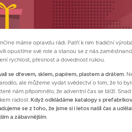
enOne máme opravdu rádi. Patří k nim tradiční výrob
víli opustíme své role a stanou se z nás zaměstnanci
ení rychlost, přesnost a dovednost rukou.
ali se dřevem, sklem, papírem, plastem a drátem
. 
odilo, ale můžeme vydat svědectví o tom, že to bylo
 které nám připomnělo, že adventní čas se blíží. Sn
kem radost.
Když odkládáme katalogy s prefabriko
dujeme se z toho, že jsme si i letos našli čas a udělal
ším a zábavnějším
.