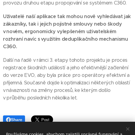
provozu druhou etapu propojování se systémem C360.
Uživatelé naší aplikace tak mohou nově vyhledávat jak
zákazníky, tak i jejich pojistné smlouvy nebo škody
v novém, ergonomicky vylepšeném uživatelském
rozhraní navíc s využitím deduplikačního mechanismu
C360.
Další na řadě v rámci 3. etapy tohoto projektu je proces
registrace škodních událostí a jeho efektivnější začlenění
do verze EVO, aby byla práce pro operátory efektivní a
příjemná. Současně dojde k optimalizaci některých oblastí
v návaznosti na změny procesů, ke kterým došlo
v průběhu posledních několika let.
Share
Používáme cookies, abychom zajistili správné fungování a