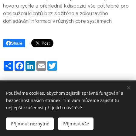
hovoru rychle a přehledně k dispozici vše potřebné pro
obsloužení klientů bez složitého a zdlouhavého
dohledávání informací v různých core systémech.
Share
Share
Facebook
LinkedIn
Email
Twitter
Používáme cookies, abychom zajistili správné fungování a
bezpečnost našich stránek. Tím vám můžeme zajistit tu
nejlepší zkušenost při jejich návštěvě.
Přijmout nezbytné
Přijmout vše
Vytvořeno službou
Webnode
Cookies