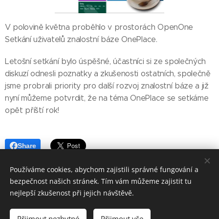
V polovině května proběhlo v prostorách OpenOne
Setkání uživatelů znalostní báze OnePlace.
Letošní setkání bylo úspěšné, účastníci si ze společných
diskuzí odnesli poznatky a zkušenosti ostatních, společně
jsme probrali priority pro další rozvoj znalostní báze a již
nyní můžeme potvrdit, že na téma OnePlace se setkáme
opět příští rok!
Share
Používáme cookies, abychom zajistili správné fungování a
Share
Facebook
LinkedIn
Email
Twitter
bezpečnost našich stránek. Tím vám můžeme zajistit tu
nejlepší zkušenost při jejich návštěvě.
Přijmout nezbytné
Přijmout vše