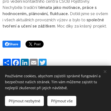
pro vedení kontaktního centra ČSOB Pojišťovny.
témata jako motivace, práce s
Nechyběla tradiční
hodnocením, plánování, fluktuace.
Dotkli jsme se ovšem
společné
i všech aktuálních provozních výzev a bylo to
tvoření a učení se zážitkem
. Moc díky za krásný projekt.
Share
Share
Facebook
LinkedIn
Email
Twitter
Používáme cookies, abychom zajistili správné fungování a
bezpečnost našich stránek. Tím vám můžeme zajistit tu
nejlepší zkušenost při jejich návštěvě.
Přijmout nezbytné
Přijmout vše
Vytvořeno službou
Webnode
Cookies