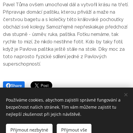
Pavel Tůma ovšem umocňoval dál a vytvořil krásu na třetí.
Připravuje domácí paštiku, kterou přiváží a maže na
čerstvou bagetu a s kolečky této královské pochoutky
obchází své kolegy. Samozřejmě nepřeskakuje předchozí
dva stupně - úsměv, ruka, paštika. Fotku nemáme, tak
rychle to mizí, že nikdo nestihne fotit. Kdo by taky fotil,
když je Pavlova paštika ještě stále na stole. Díky moc za
toto naprosto fyzické sdílení jedné z Pavlových
superschopností.
Share
Používáme cookies, abychom zajistili správné fungování a
Share
Facebook
LinkedIn
Email
Twitter
bezpečnost našich stránek. Tím vám můžeme zajistit tu
nejlepší zkušenost při jejich návštěvě.
Přijmout nezbytné
Přijmout vše