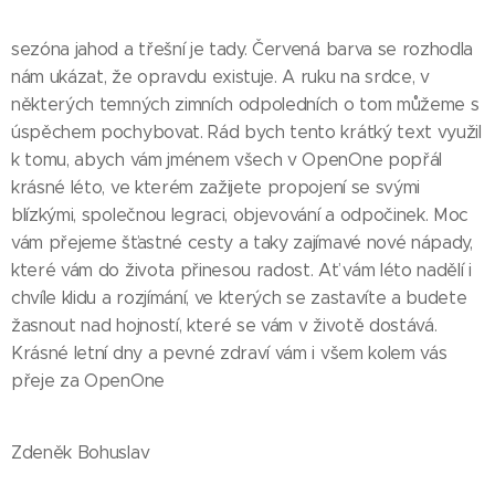
sezóna jahod a třešní je tady. Červená barva se rozhodla
nám ukázat, že opravdu existuje. A ruku na srdce, v
některých temných zimních odpoledních o tom můžeme s
úspěchem pochybovat. Rád bych tento krátký text využil
k tomu, abych vám jménem všech v OpenOne popřál
krásné léto, ve kterém zažijete propojení se svými
blízkými, společnou legraci, objevování a odpočinek. Moc
vám přejeme šťastné cesty a taky zajímavé nové nápady,
které vám do života přinesou radost. Ať vám léto nadělí i
chvíle klidu a rozjímání, ve kterých se zastavíte a budete
žasnout nad hojností, které se vám v životě dostává.
Krásné letní dny a pevné zdraví vám i všem kolem vás
přeje za OpenOne
Zdeněk Bohuslav