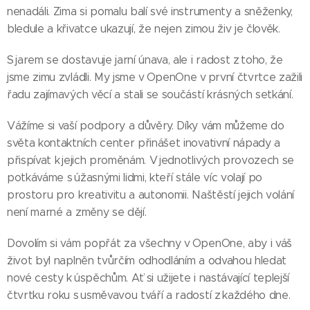
nenadáli. Zima si pomalu balí své instrumenty a sněženky,
bledule a křivatce ukazují, že nejen zimou živ je člověk.
S jarem se dostavuje jarní únava, ale i radost z toho, že
jsme zimu zvládli. My jsme v OpenOne v první čtvrtce zažili
řadu zajímavých věcí a stali se součástí krásných setkání.
Vážíme si vaší podpory a důvěry. Díky vám můžeme do
světa kontaktních center přinášet inovativní nápady a
přispívat k jejich proměnám. V jednotlivých provozech se
potkáváme s úžasnými lidmi, kteří stále víc volají po
prostoru pro kreativitu a autonomii. Naštěstí jejich volání
není marné a změny se dějí.
Dovolím si vám popřát za všechny v OpenOne, aby i váš
život byl naplněn tvůrčím odhodláním a odvahou hledat
nové cesty k úspěchům. Ať si užijete i nastávající teplejší
čtvrtku roku s usměvavou tváří a radostí z každého dne.