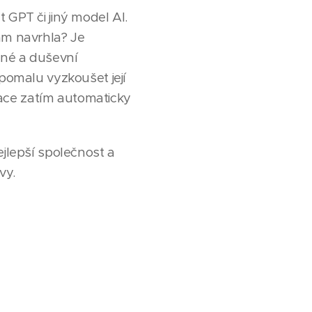
 GPT či jiný model AI.
nám navrhla? Je
sné a duševní
 pomalu vyzkoušet její
ace zatím automaticky
ejlepší společnost a
vy.