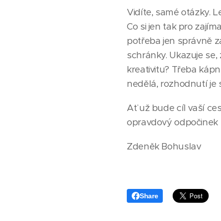
Vidíte, samé otázky. L
Co si jen tak pro zají
potřeba jen správně z
schránky. Ukazuje se, 
kreativitu? Třeba káp
nedělá, rozhodnutí je 
Ať už bude cíl vaší ce
opravdový odpočinek z
Zdeněk Bohuslav
Share