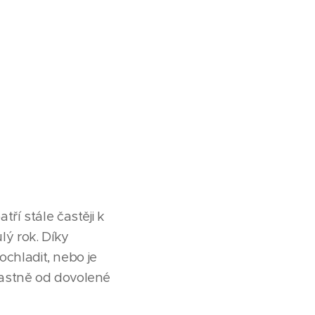
ří stále častěji k
ý rok. Díky
chladit, nebo je
lastně od dovolené