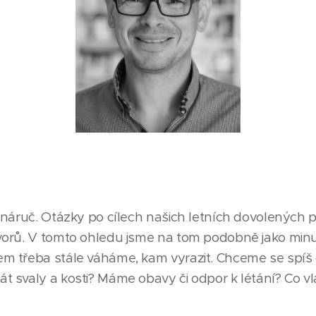
náruč. Otázky po cílech našich letních dovolených pat
orů. V tomto ohledu jsme na tom podobně jako minul
 třeba stále váháme, kam vyrazit. Chceme se spíš o
 svaly a kosti? Máme obavy či odpor k létání? Co v