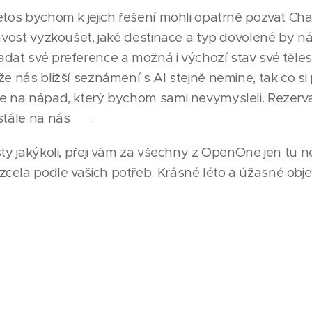
etos bychom k jejich řešení mohli opatrně pozvat Chat
mavost vyzkoušet, jaké destinace a typ dovolené by 
adat své preference a možná i výchozí stav své těle
že nás bližší seznámení s AI stejně nemine, tak co si
ne na nápad, který bychom sami nevymysleli. Rezerv
stále na nás 😊.
sty jakýkoli, přeji vám za všechny z OpenOne jen tu n
cela podle vašich potřeb. Krásné léto a úžasné obje