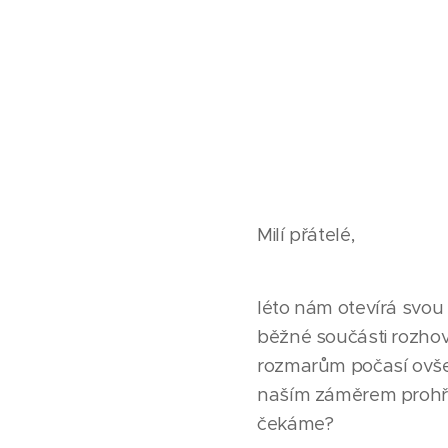
Milí přátelé,
léto nám otevírá svou 
běžné součásti rozhov
rozmarům počasí ovšem
naším záměrem prohřát
čekáme?