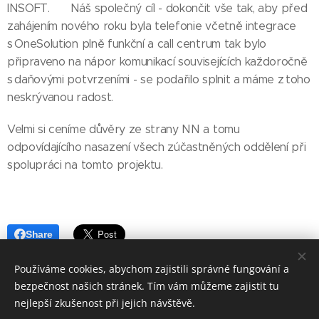
INSOFT. 👍🏻 Náš společný cíl - dokončit vše tak, aby před
zahájením nového roku byla telefonie včetně integrace
s OneSolution plně funkční a call centrum tak bylo
připraveno na nápor komunikací souvisejících každoročně
s daňovými potvrzeními - se podařilo splnit a máme z toho
neskrývanou radost.🙂
Velmi si ceníme důvěry ze strany NN a tomu
odpovídajícího nasazení všech zúčastněných oddělení při
spolupráci na tomto projektu. 🙏🏻
Share
Používáme cookies, abychom zajistili správné fungování a
Share
Facebook
LinkedIn
Email
Twitter
bezpečnost našich stránek. Tím vám můžeme zajistit tu
nejlepší zkušenost při jejich návštěvě.