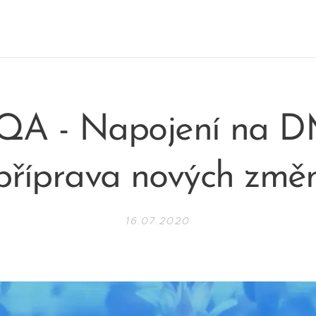
QA - Napojení na D
příprava nových změ
16.07.2020