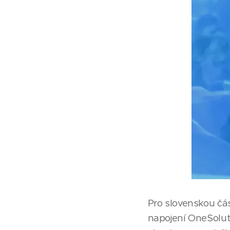
Pro slovenskou čá
napojení OneSolu