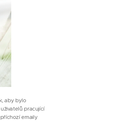
k, aby bylo
živatelů pracující
příchozí emaily