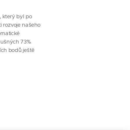
 který byl po
i rozvoje našeho
tomatické
 slušných 73%
ích bodů ještě