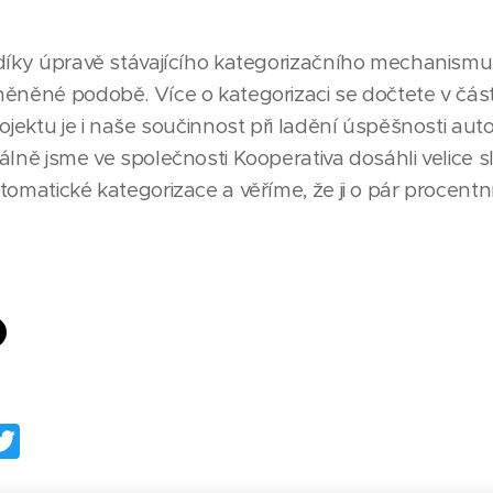
díky úpravě stávajícího kategorizačního mechanismu,
ěněné podobě. Více o kategorizaci se dočtete v část
rojektu je i naše součinnost při ladění úspěšnosti au
álně jsme ve společnosti Kooperativa dosáhli velice
tomatické kategorizace a věříme, že ji o pár procentn
dIn
ail
Twitter