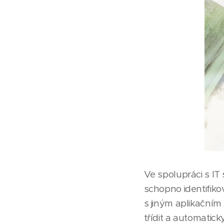
Ve spolupráci s IT 
schopno identifiko
s jiným aplikační
třídit a automatick