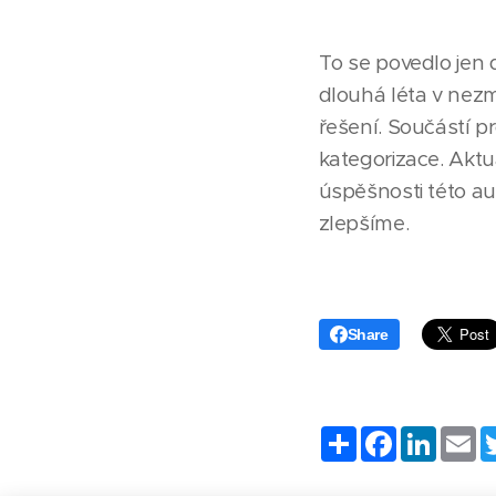
To se povedlo jen 
dlouhá léta v nezm
řešení. Součástí p
kategorizace. Aktu
úspěšnosti této au
zlepšíme.
Share
Share
Facebook
Linke
Em