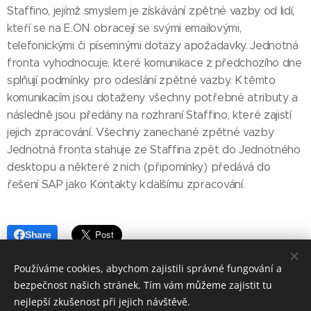
Staffino, jejímž smyslem je získávání zpětné vazby od lidí,
kteří se na E.ON obracejí se svými emailovými,
telefonickými či písemnými dotazy apožadavky. Jednotná
fronta vyhodnocuje, které komunikace z předchozího dne
splňují podmínky pro odeslání zpětné vazby. K těmto
komunikacím jsou dotaženy všechny potřebné atributy a
následně jsou předány na rozhraní Staffino, které zajistí
jejich zpracování. Všechny zanechané zpětné vazby
Jednotná fronta stahuje ze Staffina zpět do Jednotného
desktopu a některé z nich (připomínky) předává do
řešení SAP jako Kontakty k dalšímu zpracování.
Share
Používáme cookies, abychom zajistili správné fungování a
Share
Facebook
LinkedIn
Email
Twitter
bezpečnost našich stránek. Tím vám můžeme zajistit tu
nejlepší zkušenost při jejich návštěvě.