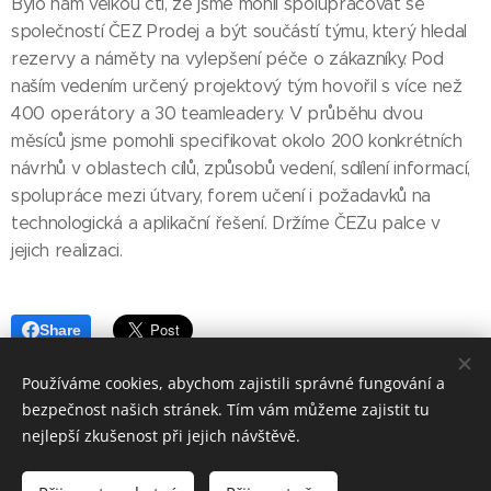
Bylo nám velkou ctí, že jsme mohli spolupracovat se
společností ČEZ Prodej a být součástí týmu, který hledal
rezervy a náměty na vylepšení péče o zákazníky. Pod
naším vedením určený projektový tým hovořil s více než
400 operátory a 30 teamleadery. V průběhu dvou
měsíců jsme pomohli specifikovat okolo 200 konkrétních
návrhů v oblastech cílů, způsobů vedení, sdílení informací,
spolupráce mezi útvary, forem učení i požadavků na
technologická a aplikační řešení. Držíme ČEZu palce v
jejich realizaci.
Share
Používáme cookies, abychom zajistili správné fungování a
Share
Facebook
LinkedIn
Email
Twitter
bezpečnost našich stránek. Tím vám můžeme zajistit tu
nejlepší zkušenost při jejich návštěvě.