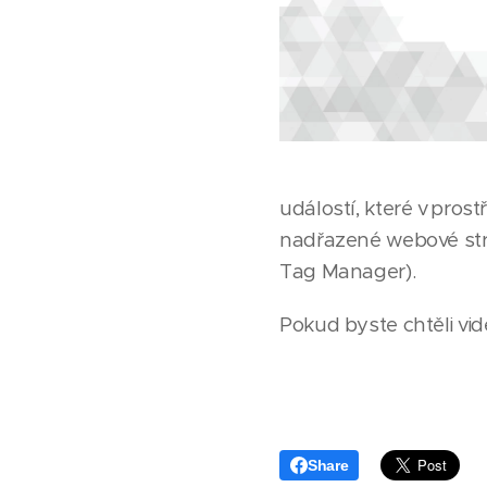
událostí, které v pro
nadřazené webové str
Tag Manager).
Pokud byste chtěli vid
😉
Share