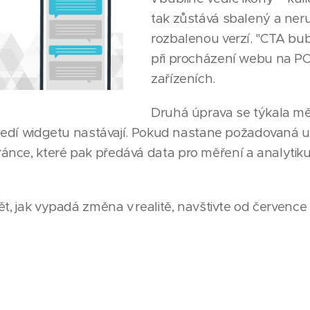
tak zůstává sbalený a ner
rozbalenou verzí. "CTA bub
při procházení webu na PC
zařízeních.
Druhá úprava se týkala m
středí widgetu nastávají. Pokud nastane požadovaná u
ánce, které pak předává data pro měření a analyti
ět, jak vypadá změna v realitě, navštivte od července