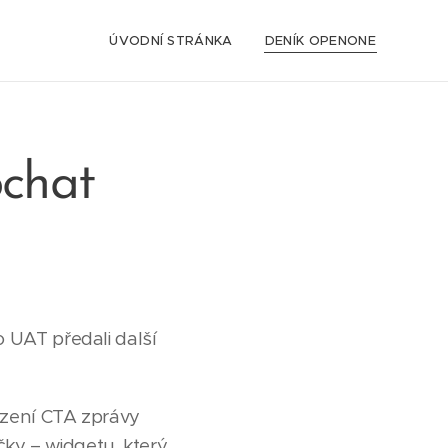
ÚVODNÍ STRÁNKA
DENÍK OPENONE
chat
 UAT předali další
azení CTA zprávy
ičky – widgetu, který