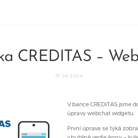
ka CREDITAS – Web
15.06.2024
V bance CREDITAS jsme do
úpravy webchat widgetu.
První úprava se týká zobr
v bublině vedle ikony – kul