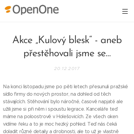
Akce „Kulový blesk“ - aneb
přestěhovali jsme se…
20.12.2017
Na konci listopadu jsme po pěti letech přesunuli pražské
sídlo firmy do nových prostor, na dohled od těch
stávajících. Stěhování bylo náročné, časově napjaté ale
užili jsme si při něm i spoustu legrace. Kanceláře teď
máme na poloostrově v Holešovicích. Ze všech oken
vidíme řeku a to je moc hezký pohled. Teď nás čeká
doladit různé detaily a drobnosti, ale to už je vlastně