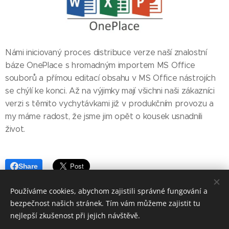
Námi iniciovaný proces distribuce verze naší znalostní
báze OnePlace s hromadným importem MS Office
souborů a přímou editací obsahu v MS Office nástrojích
se chýlí ke konci. Až na výjimky mají všichni naši zákazníci
verzi s těmito vychytávkami již v produkčním provozu a
my máme radost, že jsme jim opět o kousek usnadnili
život.
Share
Používáme cookies, abychom zajistili správné fungování a
Share
Facebook
LinkedIn
Email
Twitter
bezpečnost našich stránek. Tím vám můžeme zajistit tu
nejlepší zkušenost při jejich návštěvě.