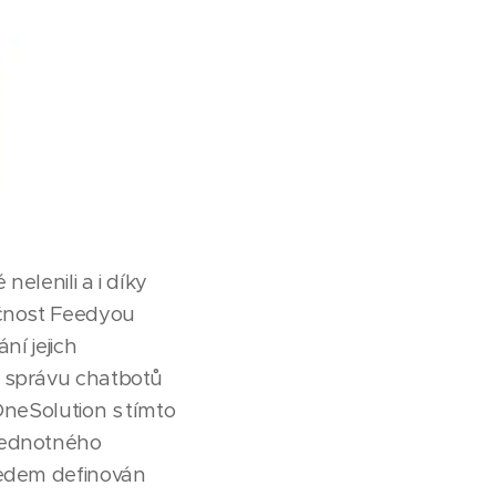
elenili a i díky
ečnost Feedyou
ní jejich
a správu chatbotů
OneSolution s tímto
 jednotného
ředem definován