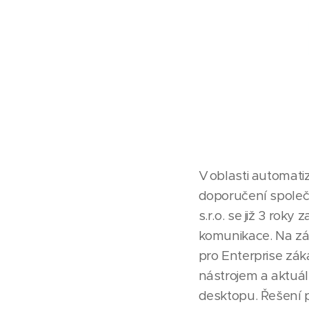
V oblasti automatiz
doporučení společn
s.r.o. se již 3 rok
komunikace. Na zák
pro Enterprise zák
nástrojem a aktuá
desktopu. Řešení p