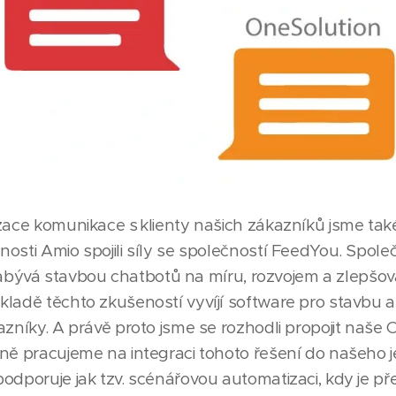
ace komunikace s klienty našich zákazníků jsme také n
osti Amio spojili síly se společností FeedYou. Spol
y zabývá stavbou chatbotů na míru, rozvojem a zlepšová
ladě těchto zkušeností vyvíjí software pro stavbu 
azníky. A právě proto jsme se rozhodli propojit naše 
lně pracujeme na integraci tohoto řešení do našeho
odporuje jak tzv. scénářovou automatizaci, kdy je p